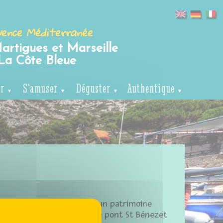
vence Méditerranée
artigues et Marseille
La Côte Bleue
er
S'amuser
Déguster
Authentique
ienne, cette ville possède un patrimoine
omme le Palais des Papes, le pont St Bénezet