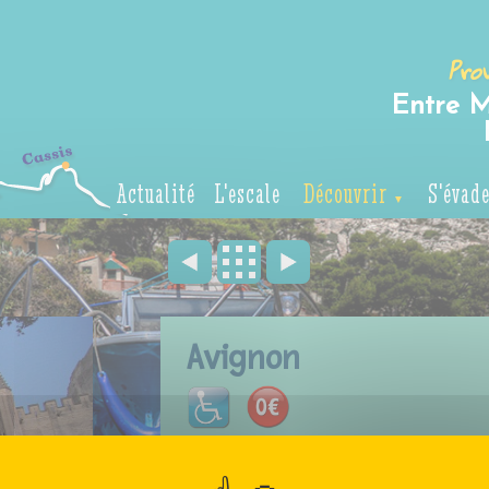
Pro
Entre M
Actualité
L'escale
Découvrir
S'évad
Avignon
Ancienne capitale de l'Europe chrét
exceptionnel classé par l'UNESCO, c