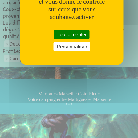
et vous donne le contrôle
aux arômes d'agrumes et de fleurs blanches.
sur ceux que vous
Ceux-ci accompagnent parfaitement la cuisine
provençale et les produits de la mer.
souhaitez activer
Les différents domaines proposent des visites et
dégustations pour vous faire découvrir ces vins de
Tout accepter
qualité.
Découvrir les vins de Cassis
Personnaliser
Profitez de vos vacances en
Camping sur la Côte Bleue
pour visiter Cassis
Martigues Marseille Côte Bleue
Votre camping entre Martigues et Marseille
***