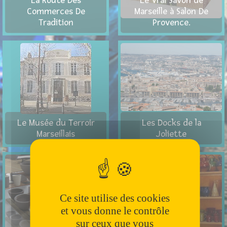
La Route Des
Le Vrai Savon de
Commerces De
Marseille à Salon De
Tradition
Provence.
Le Musée du Terroir
Les Docks de la
Marseillais
Joliette
Ce site utilise des cookies
et vous donne le contrôle
sur ceux que vous