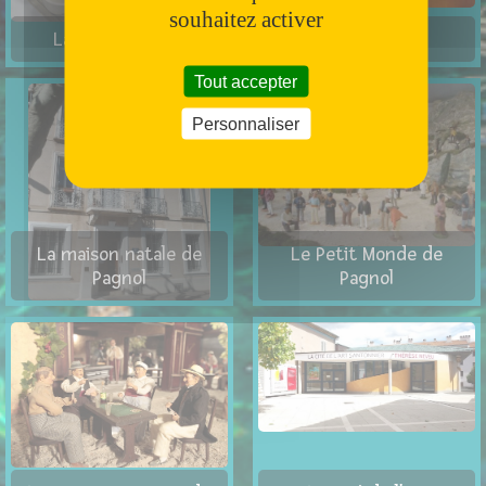
souhaitez activer
La poterie Ravel
Barbotine
Tout accepter
Personnaliser
La maison natale de
Le Petit Monde de
Pagnol
Pagnol