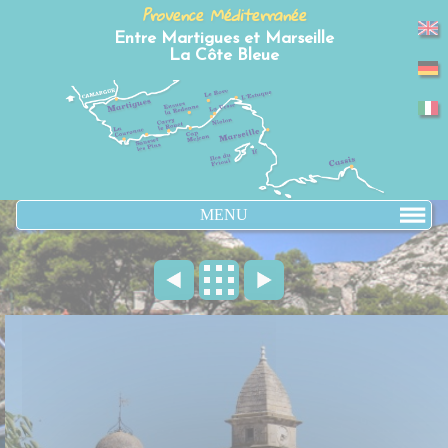
Panneau de gestion des cookies
Provence Méditerranée
Entre Martigues et Marseille
La Côte Bleue
MENU